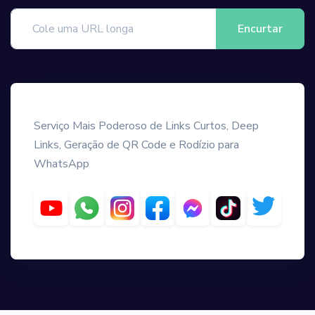
Encurtar
Serviço Mais Poderoso de Links Curtos, Deep
Links, Geração de QR Code e Rodízio para
WhatsApp